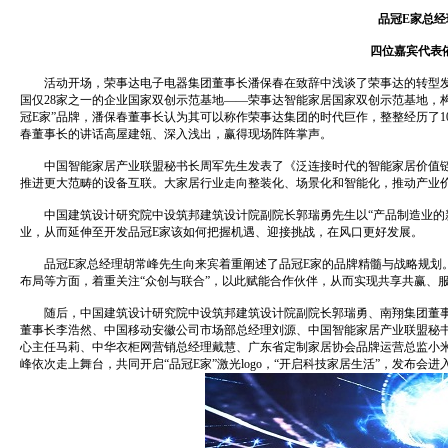
品冠E家总经
四位嘉宾代表依
活动开场，荣事达电子电器集团董事长潘保春在致辞中浅谈了荣事达的转型发
国仅28家之一的企业国家双创示范基地——荣事达智能家居国家双创示范基地，
冠E家”品牌，潘保春董事长认为其可以称作荣事达集团的时代巨作，整整经历了
春董事长的讲话高屋建瓴、深入浅出，赢得现场阵阵掌声。
中国智能家居产业联盟秘书长周军先生发表了《泛连接时代的智能家居价值链
推进更大范畴的设备互联。大家居行业走向整装化、场景化和智能化，推动产业
中国建筑设计研究院中设筑邦建筑设计院副院长郭瑞勇先生以“产品制造业的新
业，从而延伸至开发品冠E家该如何把握机遇、迎接挑战，在风口更好发展。
品冠E家总经理胡常峰先生向来宾着重阐述了品冠E家的品牌精髓与战略规划。
布局等方面，着重关注“众创与联合”，以此赋能合作伙伴，从而实现共享共赢、
随后，中国建筑设计研究院中设筑邦建筑设计院副院长郭瑞勇、南翔集团董事
董事长李浩然、中国移动安徽公司市场部总经理刘源、中国智能家居产业联盟秘
心主任马莉、中华衣柜网营销总经理戴慧、广东省定制家居协会品牌运营总监小
峰依次走上舞台，共同开启“品冠E家”激光logo，“开启科技家居生活”，发布会