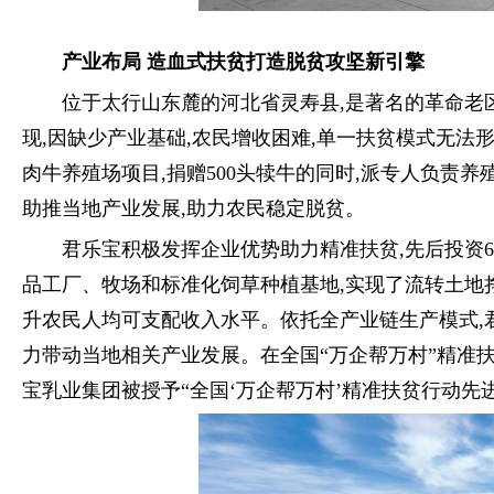
产业布局 造血式扶贫打造脱贫攻坚新引擎
位于太行山东麓的河北省灵寿县,是著名的革命老
现,因缺少产业基础,农民增收困难,单一扶贫模式无法
肉牛养殖场项目,捐赠500头犊牛的同时,派专人负责
助推当地产业发展,助力农民稳定脱贫。
君乐宝积极发挥企业优势助力精准扶贫,先后投资
品工厂、牧场和标准化饲草种植基地,实现了流转土地
升农民人均可支配收入水平。依托全产业链生产模式,君
力带动当地相关产业发展。在全国“万企帮万村”精准
宝乳业集团被授予“全国‘万企帮万村’精准扶贫行动先