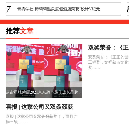
力店铺奖
7
青梅学社·诗莉莉温泉度假酒店荣获“设计V纪元
·2020-2021年度金堂奖
推荐
文章
双奖荣誉：《正
获市五个一工程
双奖荣誉：《正正的世
市文化文艺新人
工程奖，文祥获市文化
奖……
蓝宙星球荣膺2021京东超市最佳成长品牌、
最具潜力店铺奖
喜报 | 这家公司又双叒叕获
奖了，而且连摘三项
喜报 | 这家公司又双叒叕获奖了，而且连
摘三项……