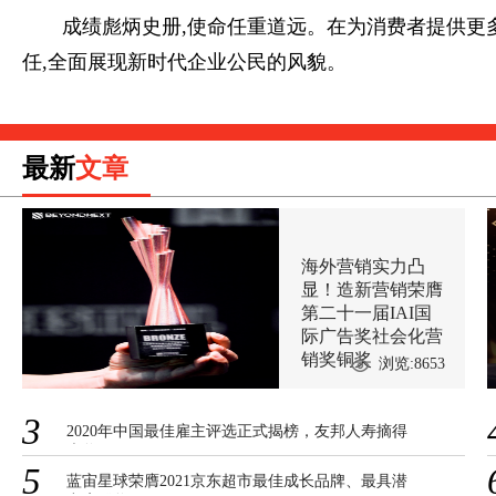
成绩彪炳史册,使命任重道远。在为消费者提供更
任,全面展现新时代企业公民的风貌。
最新
文章
海外营销实力凸
显！造新营销荣膺
第二十一届IAI国
际广告奖社会化营
销奖铜奖
浏览:8653
3
2020年中国最佳雇主评选正式揭榜，友邦人寿摘得
大奖
5
蓝宙星球荣膺2021京东超市最佳成长品牌、最具潜