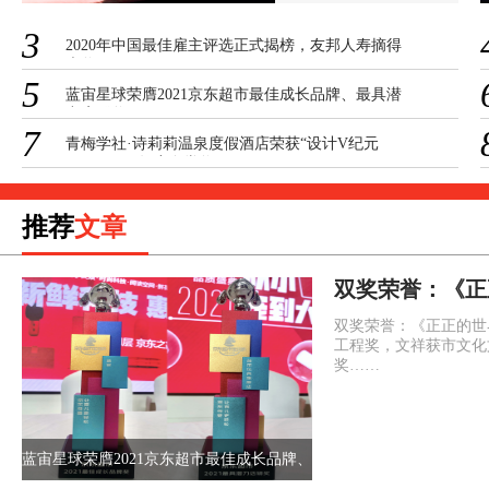
3
2020年中国最佳雇主评选正式揭榜，友邦人寿摘得
大奖
5
蓝宙星球荣膺2021京东超市最佳成长品牌、最具潜
力店铺奖
7
青梅学社·诗莉莉温泉度假酒店荣获“设计V纪元
·2020-2021年度金堂奖
推荐
文章
双奖荣誉：《正
获市五个一工程
双奖荣誉：《正正的世
市文化文艺新人
工程奖，文祥获市文化
奖……
蓝宙星球荣膺2021京东超市最佳成长品牌、